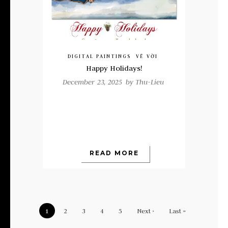
DIGITAL PAINTINGS
VẼ VỜI
Happy Holidays!
December 23, 2025 by
Thu-Lieu
READ MORE
1
2
3
4
5
Next ›
Last »