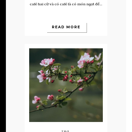
café hai cữ và có café là có món ngọt để...
READ MORE
THƠ