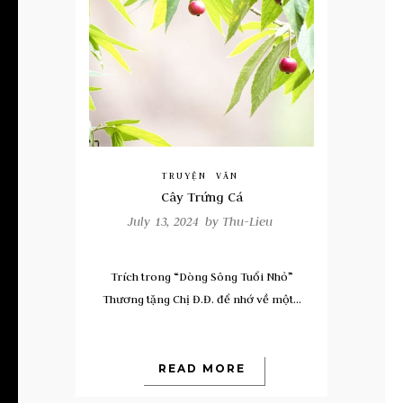
TRUYỆN
VĂN
Cây Trứng Cá
July 13, 2024 by
Thu-Lieu
Trích trong “Dòng Sông Tuổi Nhỏ”
Thương tặng Chị Đ.Đ. để nhớ về một...
READ MORE