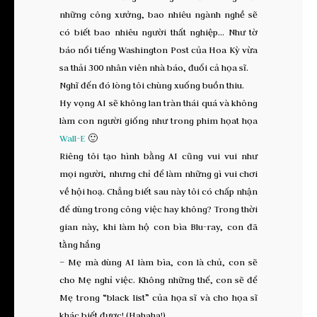
những công xưởng, bao nhiêu ngành nghề sẽ
có biết bao nhiêu người thất nghiệp… Như tờ
báo nổi tiếng Washington Post của Hoa Kỳ vừa
sa thải 300 nhân viên nhà báo, đuổi cả họa sĩ.
Nghĩ đến đó lòng tôi chùng xuống buồn thiu.
Hy vọng AI sẽ không lan tràn thái quá và không
làm con người giống như trong phim họat họa
Wall-E
🙂
Riêng tôi tạo hình bằng AI cũng vui vui như
mọi người, nhưng chỉ để làm những gì vui chơi
về hội hoạ. Chẳng biết sau này tôi có chấp nhận
để dùng trong công việc hay không? Trong thời
gian này, khi làm hộ con bìa Blu-ray, con đã
tằng hắng
– Mẹ mà dùng AI làm bìa, con là chủ, con sẽ
cho Mẹ nghỉ việc. Không những thế, con sẽ để
Mẹ trong “black list” của họa sĩ và cho họa sĩ
khác biết được! (Hahaha!)