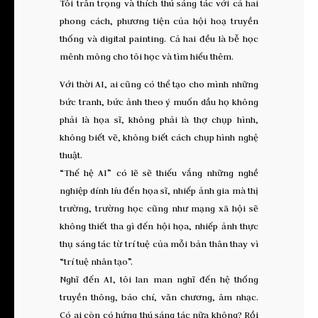
Tôi trân trọng và thích thú sáng tác với cả hai
phong cách, phương tiện của hội hoạ truyền
thống và digital painting. Cả hai đều là bễ học
mênh mông cho tôi học và tìm hiểu thêm.
Với thời AI, ai cũng có thể tạo cho mình những
bức tranh, bức ảnh theo ý muốn dầu họ không
phải là họa sĩ, không phải là thợ chụp hình,
không biết vẽ, không biết cách chụp hình nghệ
thuật.
“Thế hệ AI” có lẽ sẽ thiếu vắng những nghề
nghiệp dính líu đến họa sĩ, nhiếp ảnh gia mà thị
trường, trường học cũng như mạng xã hội sẽ
không thiết tha gì đến hội họa, nhiếp ảnh thực
thụ sáng tác từ trí tuệ của mỗi bản thân thay vì
“trí tuệ nhân tạo”.
Nghĩ đến AI, tôi lan man nghĩ đến hệ thống
truyền thông, báo chí, văn chương, âm nhạc.
Có ai còn có hứng thú sáng tác nữa không? Rồi