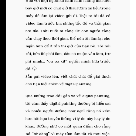
Hứa với mọi người từ năm nẳm nhưng mãi đến
bây giờ mới có chút giờ thâu lượm tài liệu trong
máy để làm lại video gửi đi. Thật ra tôi đã có
video làm trước kia nhưng tốc độ và thời gian
hơi dài. Thời buổi ni càng lúc con người càng
cần chạy theo thời gian, thế nên tôi làm lại cho
ngắn hơn để ít tốn thì giờ của bạn bè. Tôi nói
rồi, hứa thì phải làm, dẫu có muộn vẫn làm, trừ
phi mình… “oa oa xịt” người mình hứa trước
đó. 🙂
Sẵn gửi video lên, viết chút chút để giải thích
cho bạn hiểu thêm về digital painting.
Qua những trao đổi gần xa về digital painting,
tôi cảm thấy digital painting thường bị hiểu sai
và nhiều người dường như nghĩ rằng nó kém
hơn hội họa truyền thống vì lý do này hay lý do
khác. Dường như có một quan điểm cho rằng
nó “dễ dàng” vì máy tính làm tất cả mọi việc.