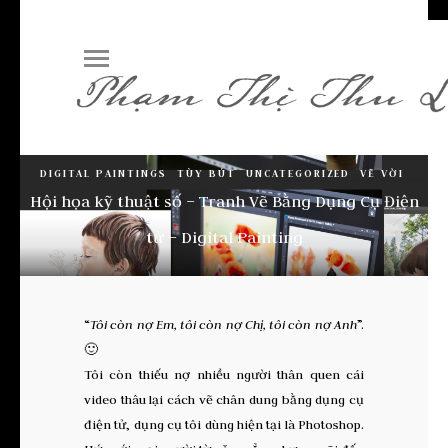
DIGITAL PAINTINGS
TÙY BÚT
UNCATEGORIZED
VẼ VỜI
Hội họa kỹ thuật số – Tranh Vẽ Bằng Dụng Cụ Điện
tử – Digital Painting
“
Tôi còn nợ Em, tôi còn nợ Chị, tôi còn nợ Anh
”.
🙂
Tôi còn thiếu nợ nhiều người thân quen cái
video thâu lại cách vẽ chân dung bằng dụng cụ
điện tử, dụng cụ tôi dùng hiện tại là Photoshop.