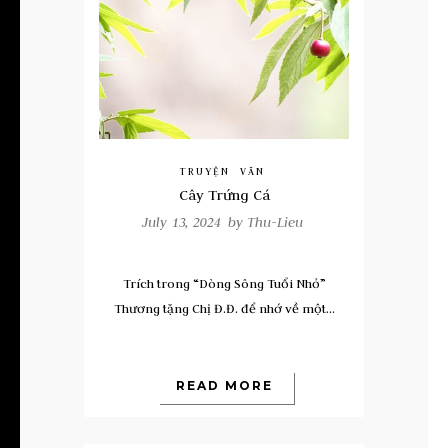
TRUYỆN
VĂN
Cây Trứng Cá
July 13, 2024 by
Thu-Lieu
Trích trong “Dòng Sông Tuổi Nhỏ”
Thương tặng Chị Đ.Đ. để nhớ về một...
READ MORE