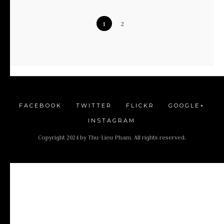
1
2
FACEBOOK
TWITTER
FLICKR
GOOGLE+
INSTAGRAM
Copyright 2024 by Thu-Lieu Pham. All rights reserved.