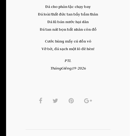
Đá cho phản tặc chạy bay
Đá loài thất đức tan bầy bầm thân
Đá lũ bán nước hại dân
Đá tan nát bọn bất nhân côn đồ
Cước hùng mấy cú dồn vô
Vỡ bờ, đá sạch một lô đê hèn!
PTL
ThángGiêng19-2026