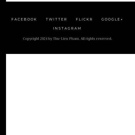
FACEBOOK
TWITTER
FLICKR
GOOGLE+
INSTAGRAM
Copyright 2024 by Thu-Lieu Pham. All rights reserved.