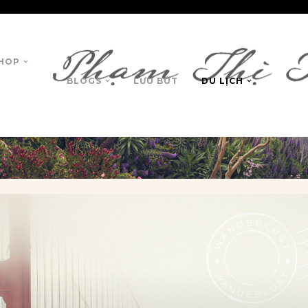
HOP
BLOGS
LƯU BÚT
DU LỊCH