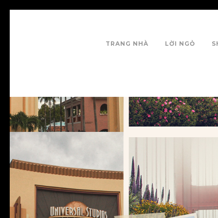
TRANG NHÀ
LỜI NGỎ
S