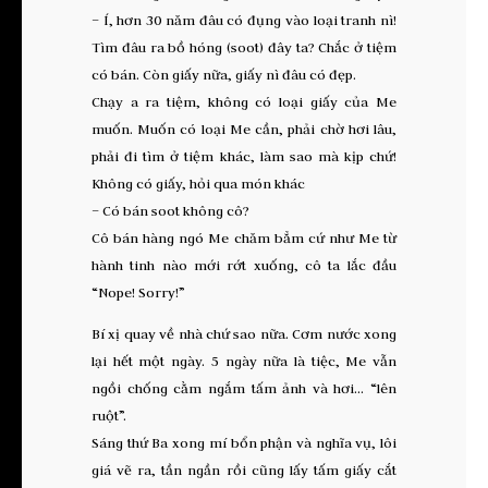
– Í, hơn 30 năm đâu có đụng vào loại tranh nì!
Tìm đâu ra bồ hóng (soot) đây ta? Chắc ở tiệm
có bán. Còn giấy nữa, giấy nì đâu có đẹp.
Chạy a ra tiệm, không có loại giấy của Me
muốn. Muốn có loại Me cần, phải chờ hơi lâu,
phải đi tìm ở tiệm khác, làm sao mà kịp chứ!
Không có giấy, hỏi qua món khác
– Có bán soot không cô?
Cô bán hàng ngó Me chăm bẳm cứ như Me từ
hành tinh nào mới rớt xuống, cô ta lắc đầu
“Nope! Sorry!”
Bí xị quay về nhà chứ sao nữa. Cơm nước xong
lại hết một ngày. 5 ngày nữa là tiệc, Me vẫn
ngồi chống cằm ngắm tấm ảnh và hơi… “lên
ruột”.
Sáng thứ Ba xong mí bổn phận và nghĩa vụ, lôi
giá vẽ ra, tần ngần rồi cũng lấy tấm giấy cắt