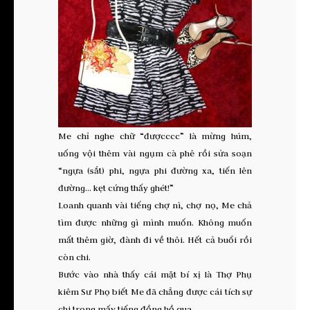
Me chỉ nghe chữ “đượcccc” là mừng húm,
uống vội thêm vài ngụm cà phê rồi sửa soạn
“ngựa (sắt) phi, ngựa phi đường xa, tiến lên
đường… kẹt cứng thấy ghét!”
Loanh quanh vài tiếng chợ nì, chợ nọ, Me chả
tìm được những gì mình muốn. Không muốn
mất thêm giờ, đành đi về thôi. Hết cả buổi rồi
còn chi.
Bước vào nhà thấy cái mặt bí xị là Thợ Phụ
kiêm Sư Phọ biết Me đã chẳng được cái tích sự
chi trong mấy tiếng đồng hồ qua.