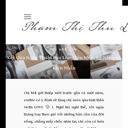
TÙY BÚT
VĂN
Kết Qủa Nghệ Thuật của Lòng Yêu Mến, Kỹ Năng và
Kiên Nhẫn
Chị Mít gửi thiệp mời trước gần cả một năm,
emMe có ý định sẽ tặng chị món qùa tinh thần
(with LOVE 🙂 ). Nghĩ thì nghĩ thế, rồi ngày
tháng bay theo gió với những bận rộn của đời
sống, chẳng mấy chốc nhìn lại, chỉ còn có hơn