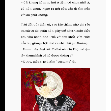
– Cái khung hôm nọ hỏi ở tiệm có chưa nhỉ? À,
có nón chưa? Nghe Bi nói còn cần đi tìm nón
với áo phải không?
Trời đất qủy thần ơi, sao Me chẳng nhớ chi ráo
ba cái vụ áo quần nón giày thế này! Ai bảo điệu
chi. Vừa nhăn nhó (chả vờ đau khổ), vừa cười
cầu tài, giọng chợt nhỏ và nhẹ như gió thoảng
– Umm… dạ phải rồi. Có thể nào Sư Phọ ra tiệm
lấy khung hình về hộ được không ạ?
– Được, thôi Bi lo đi tìm “costume” đi.