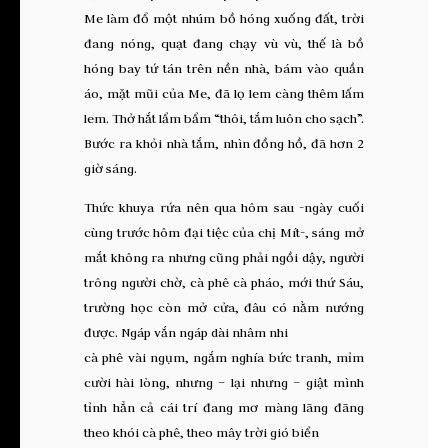
Me làm đổ một nhúm bồ hóng xuống đất, trời
đang nóng, quạt đang chạy vù vù, thế là bồ
hóng bay tứ tán trên nền nhà, bám vào quần
áo, mặt mũi của Me, đã lọ lem càng thêm lấm
lem. Thở hắt lẩm bẩm “thôi, tắm luôn cho sạch”.
Bước ra khỏi nhà tắm, nhìn đồng hồ, đã hơn 2
giờ sáng.
Thức khuya rứa nên qua hôm sau -ngày cuối
cùng trước hôm đại tiệc của chị Mít-, sáng mở
mắt không ra nhưng cũng phải ngồi dậy, người
trông người chờ, cà phê cà pháo, mới thứ Sáu,
trường học còn mở cửa, đâu có nằm nướng
được. Ngáp vắn ngáp dài nhâm nhi
cà phê vài ngụm, ngắm nghía bức tranh, mỉm
cười hài lòng, nhưng – lại nhưng – giật mình
tỉnh hẳn cả cái trí đang mơ màng lãng đãng
theo khói cà phê, theo mây trời gió biển