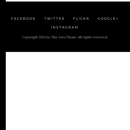
FACEBOOK
TWITTER
FLICKR
GOOGLE+
INSTAGRAM
Copyright 2024 by Thu-Lieu Pham. All rights reserved.