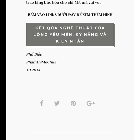
trao tặng bức họa cho chị Mít mà vui vui…
BẤM VÀO LINKS DƯỚI ĐÂY ĐỂ XEM THÊM HÌNH
KẾT QỦA NGHỆ THUẬT CỦA
LÒNG YÊU MẾN, KỸ NĂNG VÀ
KIÊN NHẪN
Phố Biển
PhạmThịMeChua
10.2014