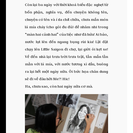
Còn lại ba ngày với thời khoá biểu đặc nghẹt từ
bổn phận, nghĩa vụ, đến chuyện không tên,
chuyện có tên và í da chít chữa, chưa mần món
lá mía cháy (cho gỏi đu đủ) đề nhâm nhi trong
“màn hai cảnh hai” của tiệc như đã hứa! Ai bảo,
nước lụt lên đến ngang bụng rùi kia! Lật đật
chạy lên Little Saigon đi chợ, lại giời ôi kẹt xe!
Về đến nhà lại trưa trời trưa trật, tẳn mẳn tằn
mằn với lá mía, với nước tương xì dầu, buông
ra lại hết một ngày nữa. Ôi bức họa chân dung
sẽ đi về đâu hỡi Me?! Hic!
Ha, chưa sao, còn hai ngày nữa cơ mà.