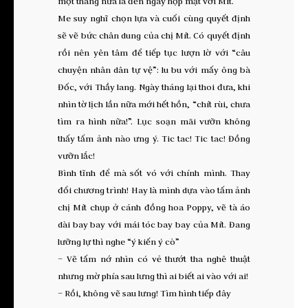
một tháng nữa là đến ngày họp mặt với Mít.
Me suy nghĩ chọn lựa và cuối cùng quyết định
sẽ vẽ bức chân dung của chị Mít. Có quyết định
rồi nên yên tâm để tiếp tục lượn lờ với “câu
chuyện nhân dân tự vệ”: lu bu với mấy ông bà
Đốc, với Thầy lang. Ngày tháng lại thoi đưa, khi
nhìn tờ lịch lần nữa mới hết hồn, “chít rùi, chưa
tìm ra hình nữa!”. Lục soạn mãi vưỡn không
thấy tấm ảnh nào ưng ý. Tic tac! Tic tac! Đồng
vưỡn lắc!
Bình tĩnh để mà sốt vó với chính mình. Thay
đổi chương trình! Hay là mình dựa vào tấm ảnh
chị Mít chụp ở cánh đồng hoa Poppy, vẽ tà áo
dài bay bay với mái tóc bay bay của Mít. Đang
lưỡng lự thì nghe “ý kiến ý cò”
– Vẽ tấm nớ nhìn có vẻ thướt tha nghê thuật
nhưng mờ phía sau lưng thì ai biết ai vào với ai!
– Rồi, không vẽ sau lưng! Tìm hình tiếp đây