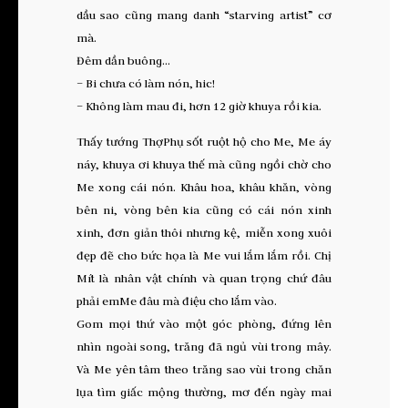
dầu sao cũng mang danh “starving artist” cơ
mà.
Đêm dần buông…
– Bi chưa có làm nón, hic!
– Không làm mau đi, hơn 12 giờ khuya rồi kia.
Thấy tướng ThợPhụ sốt ruột hộ cho Me, Me áy
náy, khuya ơi khuya thế mà cũng ngồi chờ cho
Me xong cái nón. Khâu hoa, khâu khăn, vòng
bên ni, vòng bên kia cũng có cái nón xinh
xinh, đơn giản thôi nhưng kệ, miễn xong xuôi
đẹp đẽ cho bức họa là Me vui lắm lắm rồi. Chị
Mít là nhân vật chính và quan trọng chứ đâu
phải emMe đâu mà điệu cho lắm vào.
Gom mọi thứ vào một góc phòng, đứng lên
nhìn ngoài song, trăng đã ngủ vùi trong mây.
Và Me yên tâm theo trăng sao vùi trong chăn
lụa tìm giấc mộng thường, mơ đến ngày mai