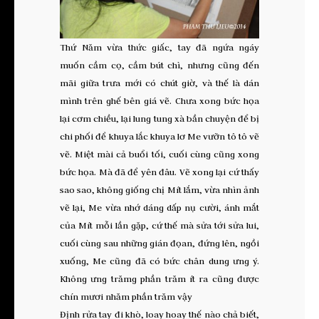
Thứ Năm vừa thức giấc, tay đã ngứa ngáy
muốn cầm cọ, cầm bút chì, nhưng cũng đến
mãi giữa trưa mới có chút giờ, và thế là dán
mình trên ghế bên giá vẽ. Chưa xong bức họa
lại cơm chiều, lại lung tung xà bần chuyện để bị
chi phối để khuya lắc khuya lơ Me vưỡn tô tô vẽ
vẽ. Miệt mài cả buổi tối, cuối cùng cũng xong
bức họa. Mà đã để yên đâu. Vẽ xong lại cứ thấy
sao sao, không giống chị Mít lắm, vừa nhìn ảnh
vẽ lại, Me vừa nhớ dáng dấp nụ cười, ánh mắt
của Mít mỗi lần gặp, cứ thế mà sửa tới sửa lui,
cuối cùng sau những gián đọan, đứng lên, ngồi
xuống, Me cũng đã có bức chân dung ưng ý.
Không ưng trămg phần trăm ít ra cũng được
chín mươi nhăm phần trăm vậy
Định rửa tay đi khò, loay hoay thế nào chả biết,