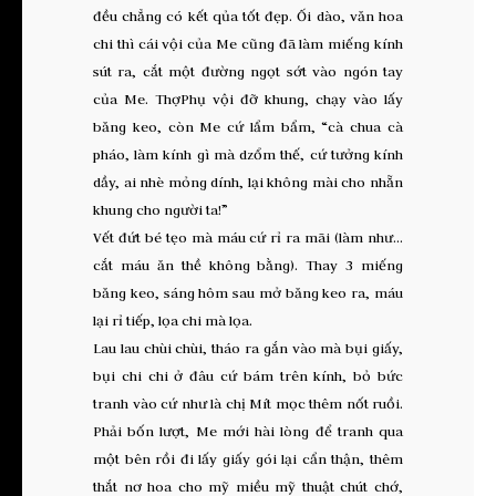
đều chẳng có kết qủa tốt đẹp. Ối dào, văn hoa
chi thì cái vội của Me cũng đã làm miếng kính
sút ra, cắt một đường ngọt sớt vào ngón tay
của Me. ThợPhụ vội đỡ khung, chạy vào lấy
băng keo, còn Me cứ lẩm bẩm, “cà chua cà
pháo, làm kính gì mà dzổm thế, cứ tưởng kính
dầy, ai nhè mỏng dính, lại không mài cho nhẵn
khung cho người ta!”
Vết đứt bé tẹo mà máu cứ rỉ ra mãi (làm như…
cắt máu ăn thề không bằng). Thay 3 miếng
băng keo, sáng hôm sau mở băng keo ra, máu
lại rỉ tiếp, lọa chi mà lọa.
Lau lau chùi chùi, tháo ra gắn vào mà bụi giấy,
bụi chi chi ở đâu cứ bám trên kính, bỏ bức
tranh vào cứ như là chị Mít mọc thêm nốt ruồi.
Phải bốn lượt, Me mới hài lòng để tranh qua
một bên rồi đi lấy giấy gói lại cẩn thận, thêm
thắt nơ hoa cho mỹ miều mỹ thuật chút chớ,