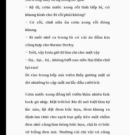
– Kệ đi, cơm nước xong rồi tính tiếp hỉ, có
khung hình cho Bi rồi phải không?
– Có rồi, chút nữa ăn cơm xong rồi đóng
khung.
– Bi mới nhớ ra trong tủ có cái áo đầm kia
cũng hợp cho theme Derby.
– Trời, vậy trưa giờ đi tìm chi cho mệt vậy
– Dạ… tại… bị… không biết sao nữa (tại điệu chứ
tại sao)
Đi vào trong bếp mà vưõn thấy gương mặt ai
đó nhướng to cặp mắt mí lắc đầu cười trừ.
Cơm nước xong đồng hồ vưỡn thản nhiên tick
tock gõ nhịp. Mặt trời bỏ Me đi mô biệt tăm tự
lúc nào, lật đật đem bức họa, đem khung ra
định lau chùi cho sạch bụi giấy kẻo một chấm
đen nhỏ cũng làm hỏng bức họa, chả là vì bức
vẽ trắng đen mà. Thường cái chi vội vã cũng