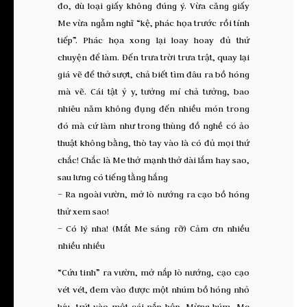
đo, dù loại giấy không đúng ý. Vừa căng giấy
Me vừa ngẫm nghĩ “kệ, phác họa trước rồi tính
tiếp”. Phác họa xong lại loay hoay đủ thứ
chuyện để làm. Đến trưa trời trưa trật, quay lại
giá vẽ để thở sượt, chả biết tìm đâu ra bồ hóng
mà vẽ. Cái tật ỷ y, tưởng mí chả tưởng, bao
nhiêu năm không đụng đến nhiều món trong
đó mà cứ làm như trong thùng đồ nghề có ảo
thuật không bằng, thò tay vào là có đủ mọi thứ
chắc! Chắc là Me thở mạnh thở dài lắm hay sao,
sau lưng có tiếng tằng hắng
– Ra ngoài vườn, mở lò nướng ra cạo bồ hóng
thử xem sao!
– Có lý nha! (Mắt Me sáng rỡ) Cảm ơn nhiều
nhiều nhiều
“Cứu tinh” ra vườn, mở nắp lò nướng, cạo cạo
vét vét, đem vào được một nhúm bồ hóng nhỏ
híu, trút vào một cái nắp hộp. Mừng húm, Me