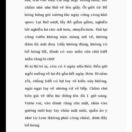
chấm nhè nhẹ thử vẽ lên giấy. Ối giời ôi! Bồ
hóng hứng gió sương lâu ngày cứng còng khô
queo. Lại thở sượt, lấy đồ giằm giằm, nghiền
tới nghiền lui cho nát hơn, nhuyễn hơn. Thử lại
cũng vưỡn không mịn màng nét vẽ, không
đâm đà ánh đen. Giấy không đúng, không có
bồ hóng tốt, đành có sao mần rứa chứ biết
mần răng bi chừ!
Bí xị thì bí xị, còn có 4 ngày nữa thôi. Đến giờ
ngồi xuống vẽ lại đã gần hết ngày. Hơn 30 năm
rồi, chẳng biết có lụt tay vẽ kiểu này không,
ngài ngại tay vẽ nhưng cứ vẽ tiếp. Chăm chú
bên giá vẽ đến lúc đứng lên đã 1 giờ sáng.
Vươn vai, vào đánh răng rửa mặt, nhìn vào
gương mới hay tay chân mặt mũi, quần áo y
như Lọ Lem (không phải công chúa), dính đầy
bồ hóng.