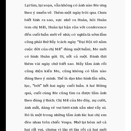
Lại tìm, lại soạn, vẫn không có ảnh nào Me ưng
theo ý muốn vẽ. Thêm một ngày trôi qua. Chưa
biết tính ra sao, sực nhớ ra Huân, hỏi Huân
(em chị Mít), Huân lại bận rộn với conference
đến cuối tuần mới về nhà; có nghĩa là sớm lắm
cũng phải thứ Bẩy (cách ngày “Đại Hội 60 năm
cuộc đời của chị Mít” đúng một tuần), Me mới
có hình Huân gửi. Ui, sốt cả ruột. Đành đợi
thêm vài ngày chứ biết sao. Mấy tấm ảnh rồi
cũng diện kiến Me, cũng không có tấm nào
đúng theo ý mình. Thế là dạo kho hình lần nữa,
lục, “bới” hết hai ngày cuối tuần. A ha! Mừng
quá, cuối cùng Me cũng tìm ra được tấm ảnh
theo đúng ý thích. Chị Mít của Me đây, nụ cười,
ánh mắt, dáng vẻ vui tươi xinh xắn như vầy nì.
Đó là một trong những tấm ảnh lúc hai chị em
đèo nhau trên chiếc Vespa. Nhớ lại hôm nớ cả
hai rất vui, chưng vì lâu ơi lâu rồi cả hai mới