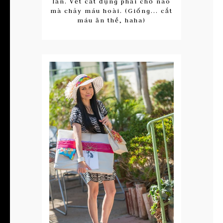
lằn. Vết cắt đụng phải chỗ nao
mà chảy máu hoài. (Giống... cắt
máu ăn thề, haha)