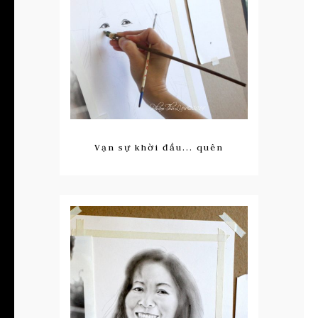
Vạn sự khời đầu... quên