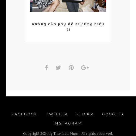
Không cần phụ đề ai cũng hiểu
:))
FACEBOOK
TWITTER
FLICKR
GOOGLE+
INSTAGRAM
Copyright 2024 by Thu-Lieu Pham. All rights reserved.