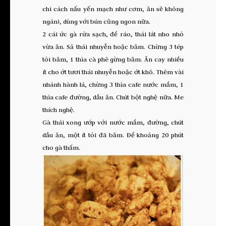
chi cách nấu yến mạch như cơm, ăn sẽ không
ngán), dùng với bún cũng ngon nữa.
2 cái ức gà rửa sạch, để ráo, thái lát nho nhỏ
vừa ăn. Sả thái nhuyễn hoặc băm. Chừng 3 tép
tỏi băm, 1 thìa cà phê gừng băm. Ăn cay nhiều
ít cho ớt tươi thái nhuyễn hoặc ớt khô. Thêm vài
nhánh hành lá, chừng 3 thìa cafe nước mắm, 1
thìa cafe đường, dầu ăn. Chút bột nghệ nữa. Me
thích nghệ.
Gà thái xong ướp với nước mắm, đường, chút
dầu ăn, một ít tỏi đã băm. Để khoảng 20 phút
cho gà thấm.