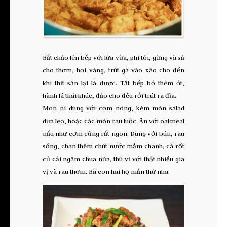
Bắt chảo lên bếp với lửa vừa, phi tỏi, gừng và sả
cho thơm, hơi vàng, trút gà vào xào cho đến
khi thịt săn lại là được. Tắt bếp bỏ thêm ớt,
hành lá thái khúc, đảo cho đều rồi trút ra đĩa.
Món ni dùng với cơm nóng, kèm món salad
dưa leo, hoặc các món rau luộc. Ăn với oatmeal
nấu như cơm cũng rất ngon. Dùng với bún, rau
sống, chan thêm chút nước mắm chanh, cà rốt
củ cải ngâm chua nữa, thú vị với thật nhiều gia
vị và rau thơm. Bà con hai họ mần thử nha.