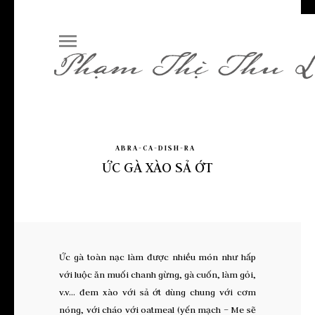
ABRA-CA-DISH-RA
ỨC GÀ XÀO SẢ ỚT
Ức gà toàn nạc làm được nhiều món như hấp
với luộc ăn muối chanh gừng, gà cuốn, làm gỏi,
v.v… đem xào với sả ớt dùng chung với cơm
nóng, với cháo với oatmeal (yến mạch – Me sẽ