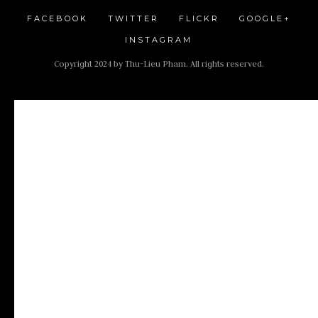
FACEBOOK
TWITTER
FLICKR
GOOGLE+
INSTAGRAM
Copyright 2024 by Thu-Lieu Pham. All rights reserved.