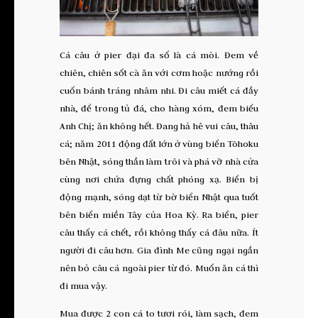
Cá câu ở pier đại đa số là cá mòi. Đem về
chiên, chiên sốt cà ăn với cơm hoặc nướng rồi
cuốn bánh tráng nhâm nhi. Đi câu miết cá đầy
nhà, để trong tủ đá, cho hàng xóm, đem biếu
Anh Chị; ăn không hết. Đang hả hê vui câu, thâu
cá; năm 2011 động đất lớn ở vùng biển Tōhoku
bên Nhật, sóng thần làm trôi và phá vỡ nhà cửa
cùng nơi chứa đựng chất phóng xạ. Biển bị
động mạnh, sóng dạt từ bờ biển Nhật qua tuốt
bên biển miền Tây của Hoa Kỳ. Ra biển, pier
câu thấy cá chết, rồi không thấy cá đâu nữa. Ít
người đi câu hơn. Gia đình Me cũng ngại ngần
nên bỏ câu cá ngoài pier từ đó. Muốn ăn cá thì
đi mua vậy.
Mua được 2 con cá to tươi rói, làm sạch, đem