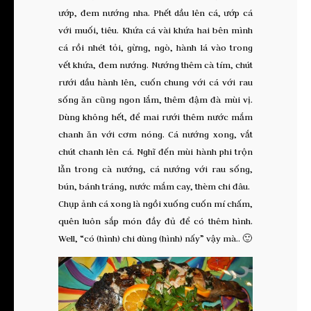
ướp, đem nướng nha. Phết dầu lên cá, ướp cá
với muối, tiêu. Khứa cá vài khứa hai bên mình
cá rồi nhét tỏi, gừng, ngò, hành lá vào trong
vết khứa, đem nướng. Nướng thêm cà tím, chút
rưới dầu hành lên, cuốn chung với cá với rau
sống ăn cũng ngon lắm, thêm đậm đà mùi vị.
Dùng không hết, để mai rưới thêm nước mắm
chanh ăn với cơm nóng. Cá nướng xong, vắt
chút chanh lên cá. Nghĩ đến mùi hành phi trộn
lẫn trong cà nướng, cá nướng với rau sống,
bún, bánh tráng, nước mắm cay, thèm chi đâu.
Chụp ảnh cá xong là ngồi xuống cuốn mí chấm,
quên luôn sắp món đầy đủ để có thêm hình.
Well, “có (hình) chi dùng (hình) nấy” vậy mà.. 🙂