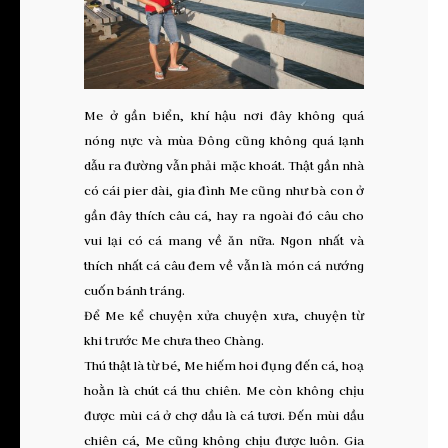
Me ở gần biển, khí hậu nơi đây không quá
nóng nực và mùa Đông cũng không quá lạnh
dẫu ra đường vẫn phải mặc khoát. Thật gần nhà
có cái pier dài, gia đình Me cũng như bà con ở
gần đây thích câu cá, hay ra ngoài đó câu cho
vui lại có cá mang về ăn nữa. Ngon nhất và
thích nhất cá câu đem về vẫn là món cá nướng
cuốn bánh tráng.
Để Me kể chuyện xửa chuyện xưa, chuyện từ
khi trước Me chưa theo Chàng.
Thú thật là từ bé, Me hiếm hoi đụng đến cá, hoạ
hoằn là chút cá thu chiên. Me còn không chịu
được mùi cá ở chợ dầu là cá tươi. Đến mùi dầu
chiên cá, Me cũng không chịu được luôn. Gia