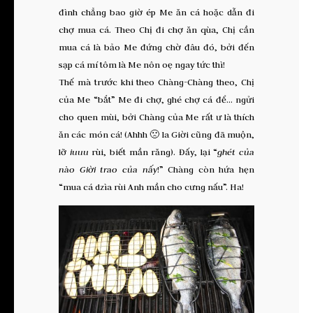
đình chẳng bao giờ ép Me ăn cá hoặc dẫn đi
chợ mua cá. Theo Chị đi chợ ăn qùa, Chị cần
mua cá là bảo Me đứng chờ đâu đó, bởi đến
sạp cá mí tôm là Me nôn oẹ ngay tức thì!
Thế mà trước khi theo Chàng-Chàng theo, Chị
của Me “bắt” Me đi chợ, ghé chợ cá để… ngửi
cho quen mùi, bởi Chàng của Me rất ư là thích
ăn các món cá! (Ahhh 🙁 la Giời cũng đã muộn,
lỡ
iuuu
rùi, biết mần răng). Đấy, lại “
ghét của
nào Giời trao của nấy
!” Chàng còn hứa hẹn
“mua cá dzìa rùi Anh mần cho cưng nấu”. Ha!