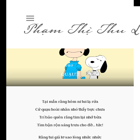
THƠ
QUẠU!!!
Tại mần răng hôm ni tui lạ rứa
Cứ quạu hoài nhăn nhó thấy bực chưa
Trí bảo quên răng tim lại nhớ bừa
Tìm bận rộn sáng trưa cho đỡ… tức!
Răng tui giả lơ sao lòng nhức nhức