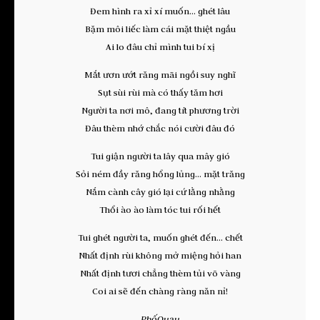
Đem hình ra xỉ xí muốn… ghét lâu
Bặm môi liếc làm cái mặt thiệt ngầu
Ai lo đâu chỉ mình tui bí xị
Mắt ươn ướt răng mãi ngồi suy nghĩ
Sụt sùi rùi mà có thấy tăm hơi
Người ta nơi mô, đang tít phương trời
Đâu thèm nhớ chắc nói cười đâu đó
Tui giận người ta lây qua mây gió
Sỏi ném đầy răng hổng lủng… mặt trăng
Nắm cành cây gió lại cứ lằng nhằng
Thổi ào ào làm tóc tui rối hết
Tui ghét người ta, muốn ghét đến… chết
Nhất định rùi không mở miệng hỏi han
Nhất định tươi chẳng thèm tủi võ vàng
Coi ai sẽ đến chàng ràng năn nỉ!
PhốQuạu