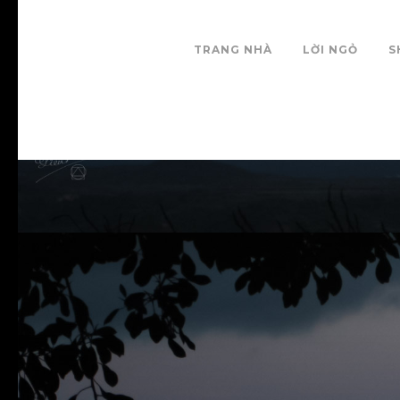
TRANG NHÀ
LỜI NGỎ
S