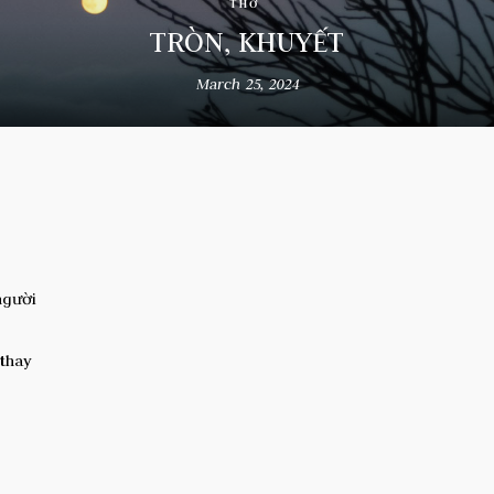
THƠ
TRÒN, KHUYẾT
March 25, 2024
người
 thay