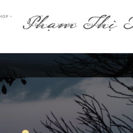
HOP
BLOGS
LƯU BÚT
DU LỊCH