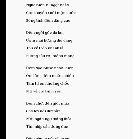
Nghe biển ru ngọt ngào
Con thuyền xuôi mộng ước
Sóng tình đêm dâng cao
Đêm ngồi gốc dạ lan
Ươm mùi hương dịu dàng
Thu về trên nhánh lá
Buông sầu rơi mênh mang
Đêm dạo bước ngoài hiên
Ôm lòng đêm muộn phiền
Tâm tư em thoảng chốc
Mơ về cõi bình yên
Đêm chợt đến giọt mưa
Cho lời nói dư thừa
Môi ngẩn ngơ thảng thốt
Tim nhịp sầu đong đưa
Đêm chùng nốt nhạc vui