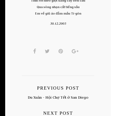
Tình rơi theo giọt đắng cay bên cầu
Qua sông nhạn cất tiếng sầu
Em về giũ áo đẫm mầu Ti-gôn
30.12.2003
PREVIOUS POST
Du Xuân - Hội Chợ Tết ở San Diego
NEXT POST