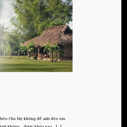
c khéo Cha Mẹ không để anh đèo em
 Anh không… được khéo sao… […]