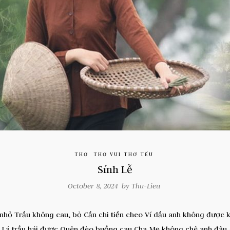
THƠ
THƠ VUI THƠ TẾU
Sính Lễ
October 8, 2024 by
Thu-Lieu
au nhỏ Trầu không cau, bỏ Cần chi tiền cheo Ví dầu anh không đượ
 Lá trầu hái được Quên đèo buồng cau Cha Mẹ không chê anh đâu